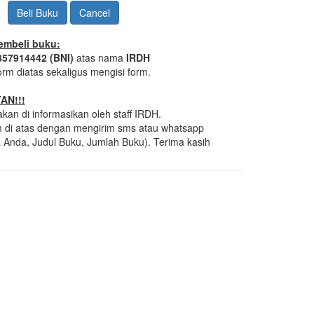
Cancel
embeli buku:
857914442 (BNI)
atas nama
IRDH
orm diatas sekaligus mengisi form.
AN!!!
kan di informasikan oleh staff IRDH.
rm di atas dengan mengirim sms atau whatsapp
nda, Judul Buku, Jumlah Buku). Terima kasih
https://www.symptoma.es/