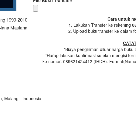
File Bukti Transfer:
Cara untuk m
ung 1999-2010
1. Lakukan Transfer ke rekening
0
, Nana Maulana
2. Upload bukti transfer ke dalam f
CATAT
*Biaya pengiriman diluar harga buku a
*Harap lakukan konfirmasi setelah mengisi fo
ke nomor: 089621424412 (IRDH). Format(Nama A
u, Malang - Indonesia