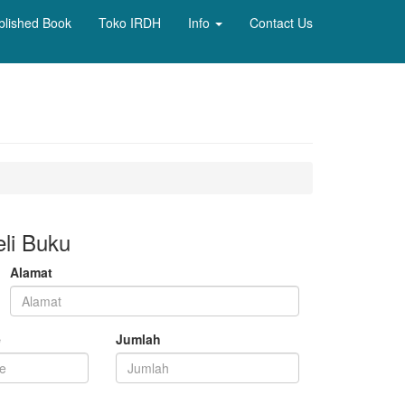
blished Book
Toko IRDH
Info
Contact Us
li Buku
Alamat
e
Jumlah