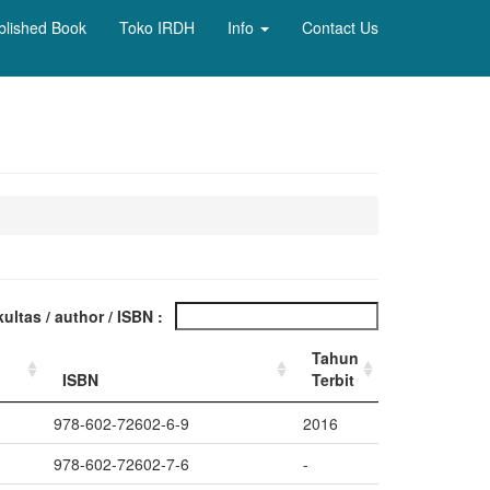
blished Book
Toko IRDH
Info
Contact Us
kultas / author / ISBN :
Tahun
ISBN
Terbit
978-602-72602-6-9
2016
978-602-72602-7-6
-