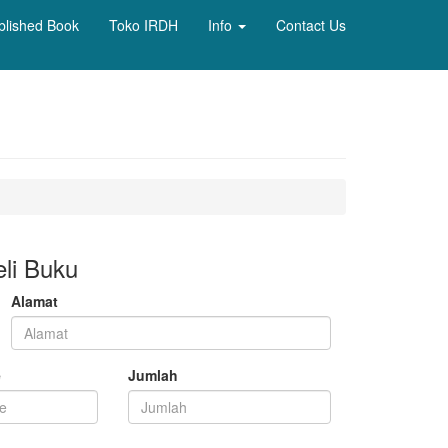
blished Book
Toko IRDH
Info
Contact Us
li Buku
Alamat
e
Jumlah