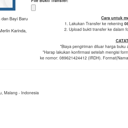
File Bukti Transfer:
Cara untuk m
 dan Bayi Baru
1. Lakukan Transfer ke rekening
0
2. Upload bukti transfer ke dalam f
Merlin Karinda,
CATAT
*Biaya pengiriman diluar harga buku a
*Harap lakukan konfirmasi setelah mengisi fo
ke nomor: 089621424412 (IRDH). Format(Nama A
u, Malang - Indonesia