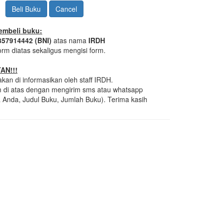
Cancel
embeli buku:
857914442 (BNI)
atas nama
IRDH
orm diatas sekaligus mengisi form.
AN!!!
kan di informasikan oleh staff IRDH.
rm di atas dengan mengirim sms atau whatsapp
nda, Judul Buku, Jumlah Buku). Terima kasih
https://www.symptoma.es/