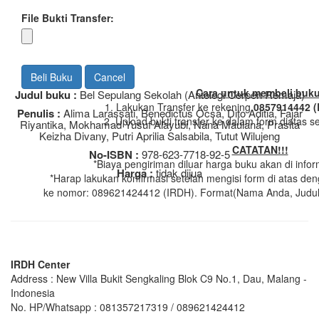
File Bukti Transfer:
Cancel
Cara untuk membeli buku
Judul buku :
Bel Sepulang Sekolah (Antologi Cerpen Remaja)
1. Lakukan Transfer ke rekening
0857914442 (
Penulis :
Alima Larassati, Benedictus Ocsa, Dito Aditia, Fajar
2. Upload bukti transfer ke dalam form diatas s
Riyantika, Mokhamad Yusuf Alayubi, Nana Maulana, Prasita
Keizha Divany, Putri Aprilia Salsabila, Tutut Wilujeng
CATATAN!!!
No-ISBN :
978-623-7718-92-5
*Biaya pengiriman diluar harga buku akan di infor
Harga :
tidak dijua
*Harap lakukan konfirmasi setelah mengisi form di atas d
ke nomor: 089621424412 (IRDH). Format(Nama Anda, Judul 
IRDH Center
Address : New Villa Bukit Sengkaling Blok C9 No.1, Dau, Malang -
Indonesia
No. HP/Whatsapp : 081357217319 / 089621424412