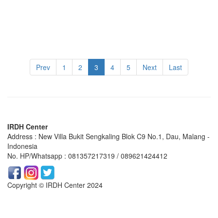
Prev
1
2
3
4
5
Next
Last
IRDH Center
Address : New Villa Bukit Sengkaling Blok C9 No.1, Dau, Malang -
Indonesia
No. HP/Whatsapp : 081357217319 / 089621424412
Copyright © IRDH Center 2024
https://www.symptoma.es/