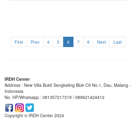
First
Prev
4
5
6
7
8
Next
Last
IRDH Center
Address : New Villa Bukit Sengkaling Blok C9 No.1, Dau, Malang -
Indonesia
No. HP/Whatsapp : 081357217319 / 089621424412
Copyright © IRDH Center 2024
https://www.symptoma.es/